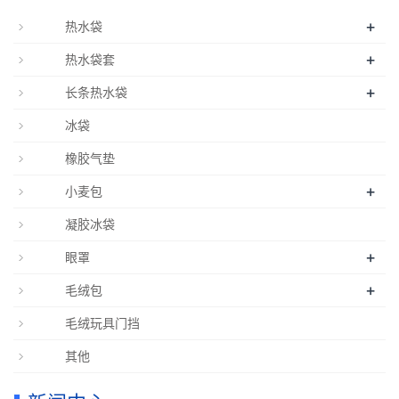
+
热水袋
+
热水袋套
+
长条热水袋
冰袋
橡胶气垫
+
小麦包
凝胶冰袋
+
眼罩
+
毛绒包
毛绒玩具门挡
其他