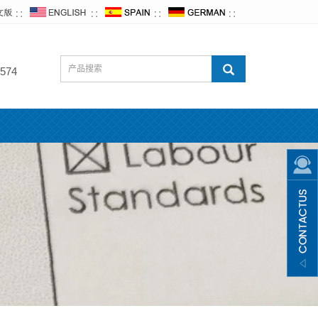
∷
∷
∷
∷
574