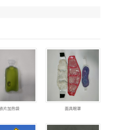
铁片加热袋
面具眼罩