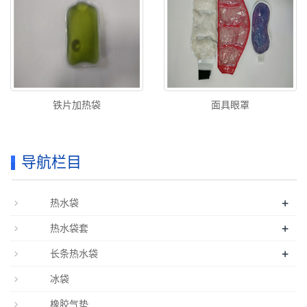
铁片加热袋
面具眼罩
导航栏目
+
热水袋
+
热水袋套
+
长条热水袋
冰袋
橡胶气垫