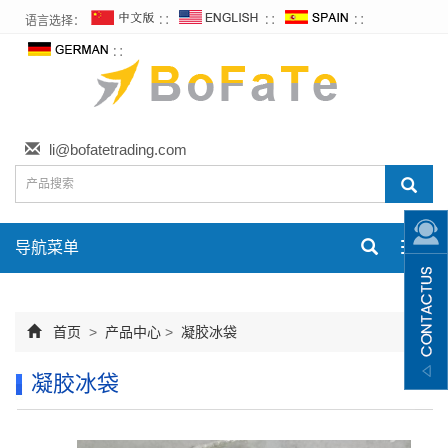
语言选择：
∷
∷
∷
∷
li@bofatetrading.com
导航菜单
Toggl
navig
首页
>
产品中心
>
凝胶冰袋
凝胶冰袋