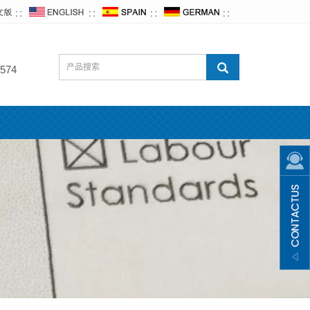
∷
∷
∷
∷
574