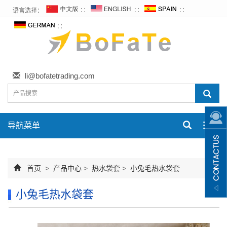
语言选择：
∷
∷
∷
∷
li@bofatetrading.com
导航菜单
Toggl
navig
首页
>
产品中心
>
热水袋套
>
小兔毛热水袋套
小兔毛热水袋套