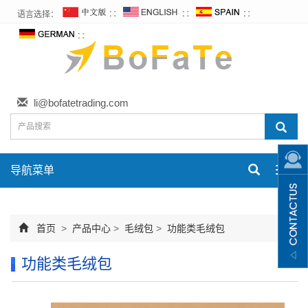
语言选择：
∷
∷
∷
∷
li@bofatetrading.com
导航菜单
Toggl
navig
首页
>
产品中心
>
毛绒包
>
功能类毛绒包
功能类毛绒包