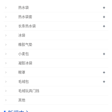
+
热水袋
+
热水袋套
+
长条热水袋
冰袋
橡胶气垫
+
小麦包
凝胶冰袋
+
眼罩
+
毛绒包
毛绒玩具门挡
其他