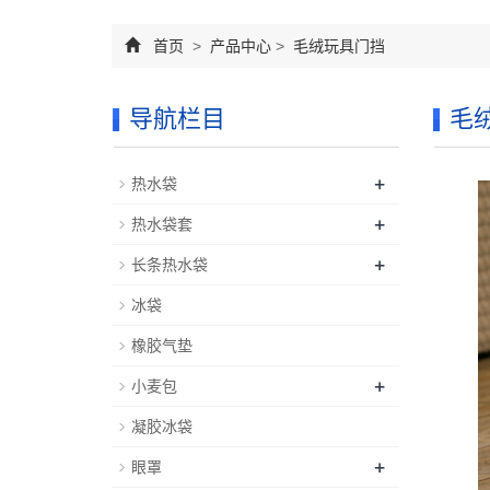
首页
>
产品中心
>
毛绒玩具门挡
导航栏目
毛
+
热水袋
+
热水袋套
+
长条热水袋
冰袋
橡胶气垫
+
小麦包
凝胶冰袋
+
眼罩