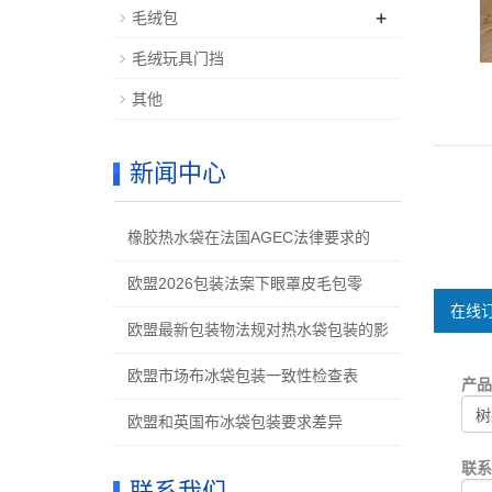
+
毛绒包
毛绒玩具门挡
其他
新闻中心
橡胶热水袋在法国AGEC法律要求的
欧盟2026包装法案下眼罩皮毛包零
在线订
欧盟最新包装物法规对热水袋包装的影
欧盟市场布冰袋包装一致性检查表
产
欧盟和英国布冰袋包装要求差异
联
联系我们