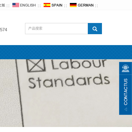
∷
∷
∷
∷
574