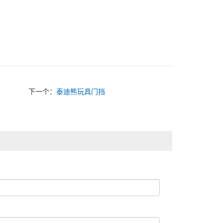
下一个：
泰迪熊玩具门挡