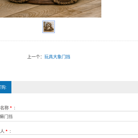
上一个：
玩具大象门挡
购:
品名称
*
:
系人
*
: