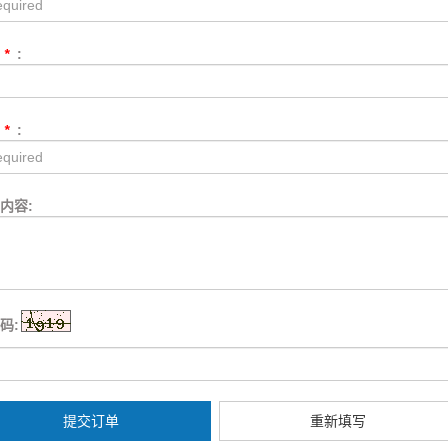
话
*
:
箱
*
:
内容:
码:
提交订单
重新填写