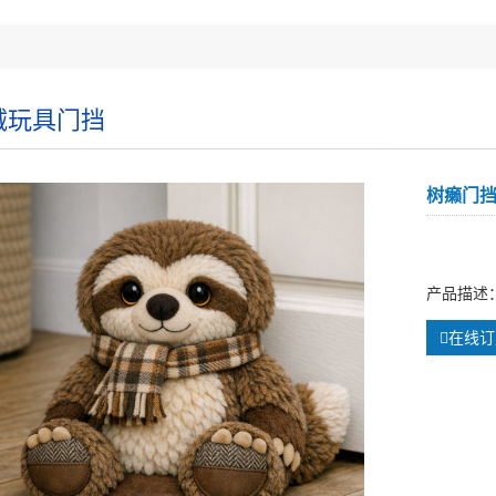
绒玩具门挡
树癞门
产品描述
在线订