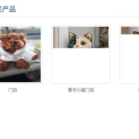
关产品
门挡
奢华小猫门挡