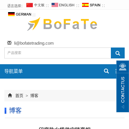
语言选择：
∷
∷
∷
∷
li@bofatetrading.com
导航菜单
Toggl
navig
首页
>
博客
博客