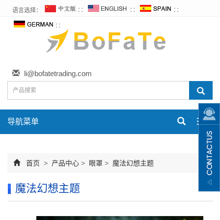
语言选择：
∷
∷
∷
∷
li@bofatetrading.com
导航菜单
Toggl
navig
首页
>
产品中心
>
眼罩
>
魔法幻想主题
魔法幻想主题