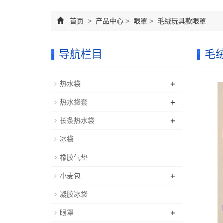
首页
>
产品中心
>
眼罩
>
毛绒玩具款眼罩
导航栏目
毛
+
热水袋
+
热水袋套
+
长条热水袋
冰袋
橡胶气垫
+
小麦包
凝胶冰袋
+
眼罩