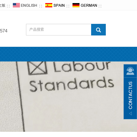
∷
∷
∷
∷
574