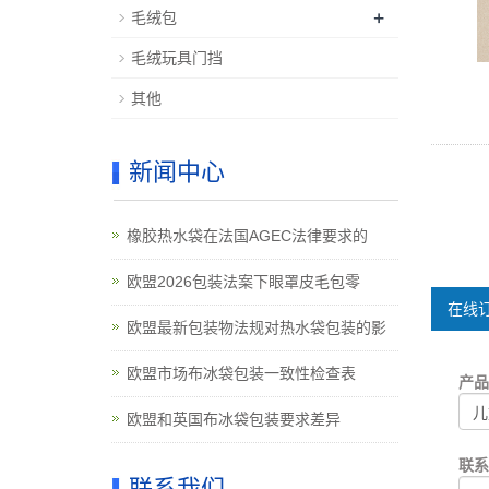
+
毛绒包
毛绒玩具门挡
其他
新闻中心
橡胶热水袋在法国AGEC法律要求的
欧盟2026包装法案下眼罩皮毛包零
在线订
欧盟最新包装物法规对热水袋包装的影
欧盟市场布冰袋包装一致性检查表
产
欧盟和英国布冰袋包装要求差异
联
联系我们