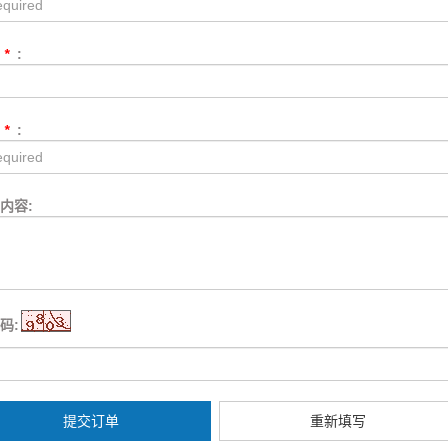
话
*
:
箱
*
:
内容:
码:
提交订单
重新填写