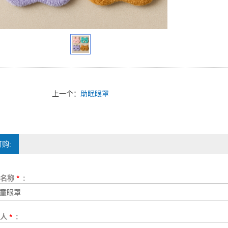
上一个：
助眠眼罩
购:
品名称
*
:
系人
*
: