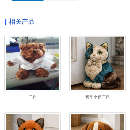
相关产品
门挡
奢华小猫门挡