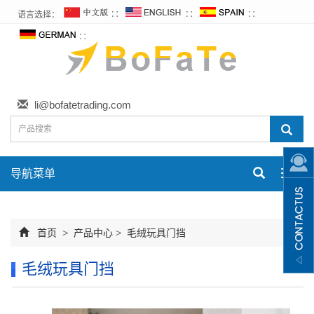
语言选择：
∷
∷
∷
∷
li@bofatetrading.com
导航菜单
Toggl
navig
首页
>
产品中心
>
毛绒玩具门挡
毛绒玩具门挡