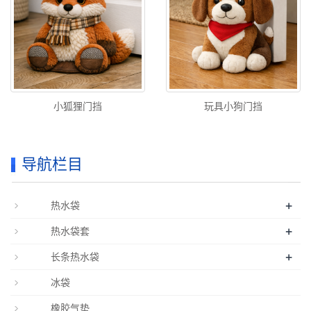
小狐狸门挡
玩具小狗门挡
导航栏目
+
热水袋
+
热水袋套
+
长条热水袋
冰袋
橡胶气垫