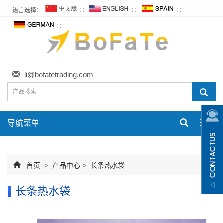
语言选择：
∷
∷
∷
∷
li@bofatetrading.com
导航菜单
Toggl
navig
首页
>
产品中心
>
长条热水袋
长条热水袋