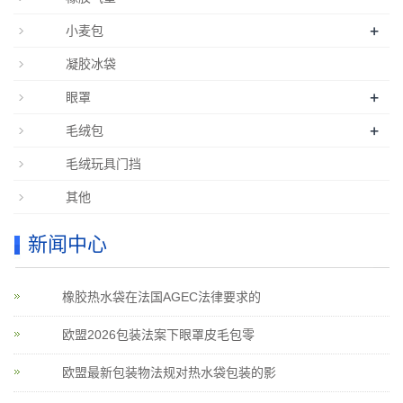
+
小麦包
凝胶冰袋
+
眼罩
+
毛绒包
毛绒玩具门挡
其他
新闻中心
橡胶热水袋在法国AGEC法律要求的
欧盟2026包装法案下眼罩皮毛包零
欧盟最新包装物法规对热水袋包装的影