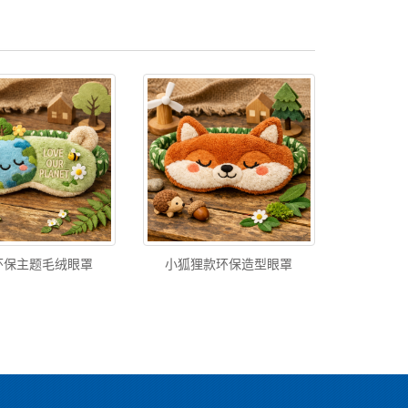
环保主题毛绒眼罩
小狐狸款环保造型眼罩