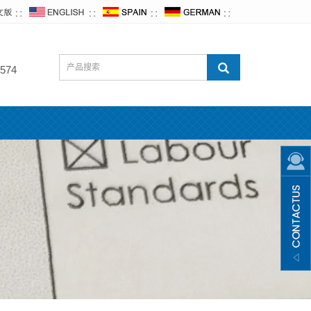
∷
∷
∷
∷
574