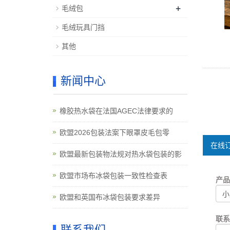
+
毛绒包
毛绒玩具门挡
其他
新闻中心
橡胶热水袋在法国AGEC法律要求的
欧盟2026包装法案下眼罩皮毛包零
在线订
欧盟最新包装物法规对热水袋包装的影
欧盟市场布冰袋包装一致性检查表
产
欧盟和英国布冰袋包装要求差异
联
联系我们