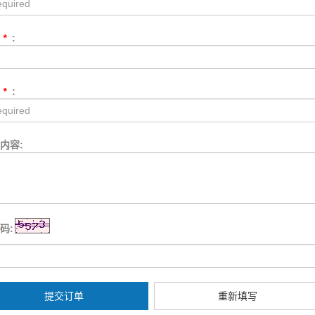
话
*
:
箱
*
:
内容:
码:
提交订单
重新填写