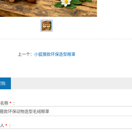
上一个：
小狐狸款环保造型眼罩
购:
品名称
*
:
系人
*
: