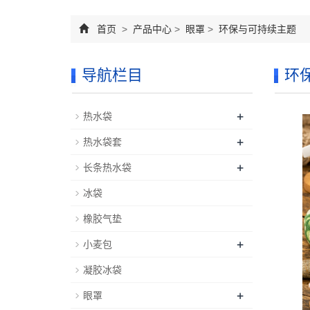
首页
>
产品中心
>
眼罩
>
环保与可持续主题
导航栏目
环
+
热水袋
+
热水袋套
+
长条热水袋
冰袋
橡胶气垫
+
小麦包
凝胶冰袋
+
眼罩