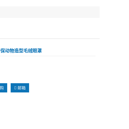
环保动物造型毛绒眼罩
：
购
邮箱