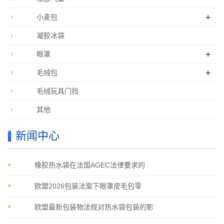
+
小麦包
凝胶冰袋
+
眼罩
+
毛绒包
毛绒玩具门挡
其他
新闻中心
橡胶热水袋在法国AGEC法律要求的
欧盟2026包装法案下眼罩皮毛包零
欧盟最新包装物法规对热水袋包装的影