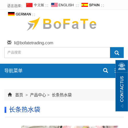
语言选择：
∷
∷
∷
∷
li@bofatetrading.com
导航菜单
Toggl
navig
首页
>
产品中心
>
长条热水袋
长条热水袋