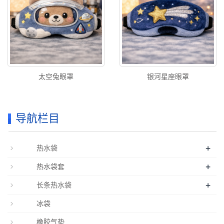
太空兔眼罩
银河星座眼罩
导航栏目
+
热水袋
+
热水袋套
+
长条热水袋
冰袋
橡胶气垫