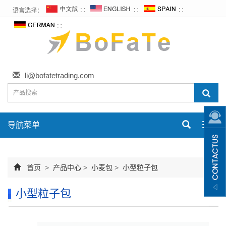
语言选择：
∷
∷
∷
∷
li@bofatetrading.com
导航菜单
Toggl
navig
首页
>
产品中心
>
小麦包
>
小型粒子包
小型粒子包