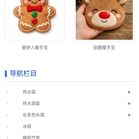
姜饼人暖手宝
驯鹿暖手宝
导航栏目
+
热水袋
+
热水袋套
+
长条热水袋
冰袋
橡胶气垫