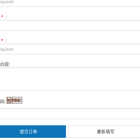
话
*
:
箱
*
:
内容:
码:
提交订单
重新填写