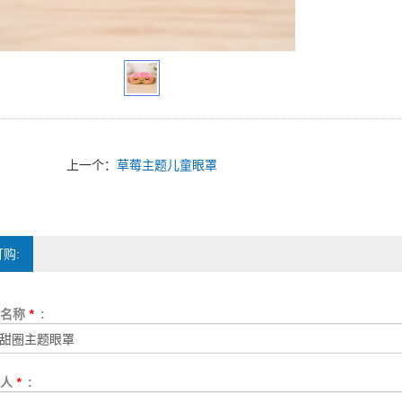
上一个：
草莓主题儿童眼罩
购:
品名称
*
:
系人
*
: