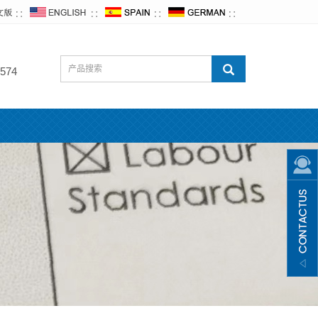
∷
∷
∷
∷
574