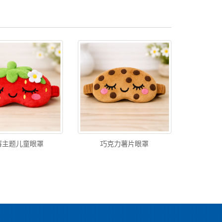
莓主题儿童眼罩
巧克力薯片眼罩