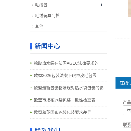
+
毛绒包
毛绒玩具门挡
其他
新闻中心
橡胶热水袋在法国AGEC法律要求的
欧盟2026包装法案下眼罩皮毛包零
在线订
欧盟最新包装物法规对热水袋包装的影
欧盟市场布冰袋包装一致性检查表
产
欧盟和英国布冰袋包装要求差异
联
联系我们