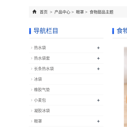
首页
>
产品中心
>
眼罩
>
食物甜品主题
导航栏目
食
+
热水袋
+
热水袋套
+
长条热水袋
冰袋
橡胶气垫
+
小麦包
凝胶冰袋
+
眼罩