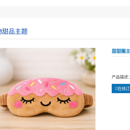
物甜品主题
甜甜圈
产品描述
在线订