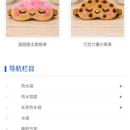
甜甜圈主题眼罩
巧克力薯片眼罩
导航栏目
+
热水袋
+
热水袋套
+
长条热水袋
冰袋
橡胶气垫