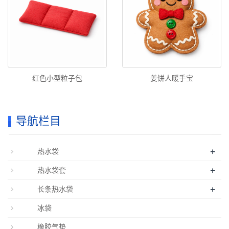
红色小型粒子包
姜饼人暖手宝
导航栏目
+
热水袋
+
热水袋套
+
长条热水袋
冰袋
橡胶气垫