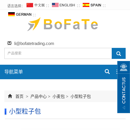
语言选择：
∷
∷
∷
∷
li@bofatetrading.com
导航菜单
Toggl
navig
首页
>
产品中心
>
小麦包
>
小型粒子包
小型粒子包