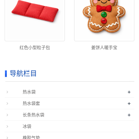
红色小型粒子包
姜饼人暖手宝
导航栏目
+
热水袋
+
热水袋套
+
长条热水袋
冰袋
橡胶气垫